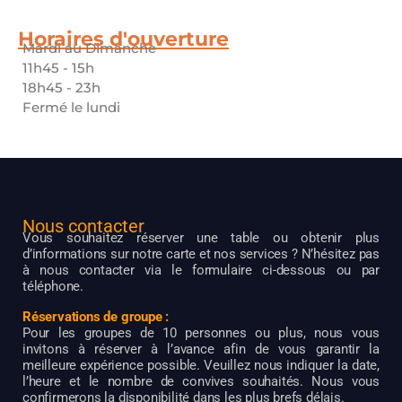
Horaires d'ouverture
Mardi au Dimanche
11h45 - 15h
18h45 - 23h
Fermé le lundi
Nous contacter
Vous souhaitez réserver une table ou obtenir plus
d’informations sur notre carte et nos services ? N’hésitez pas
à nous contacter via le formulaire ci-dessous ou par
téléphone.
Réservations de groupe :
Pour les groupes de 10 personnes ou plus, nous vous
invitons à réserver à l’avance afin de vous garantir la
meilleure expérience possible. Veuillez nous indiquer la date,
l’heure et le nombre de convives souhaités. Nous vous
confirmerons la disponibilité dans les plus brefs délais.