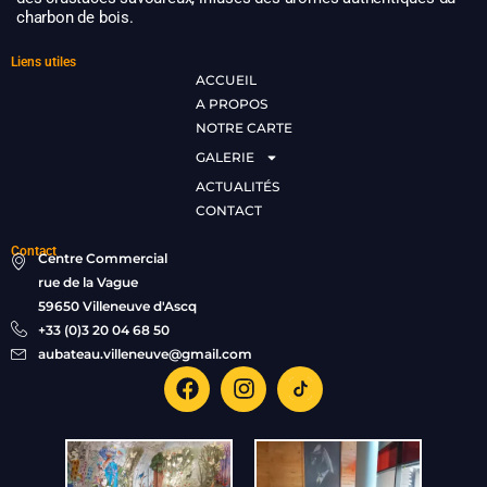
charbon de bois.
Liens utiles
ACCUEIL
A PROPOS
NOTRE CARTE
GALERIE
ACTUALITÉS
CONTACT
Contact
Centre Commercial
rue de la Vague
59650 Villeneuve d'Ascq
+33 (0)3 20 04 68 50
aubateau.villeneuve@gmail.com